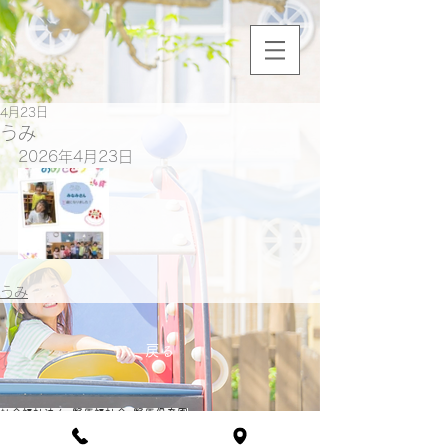
4月23日
うみ
2026年4月23日
うみ
戻る
​社会福祉法人 野原福祉会 野原保育園
〒864-0131 熊本県荒尾市川登53番地
TEL 0968-68-2623