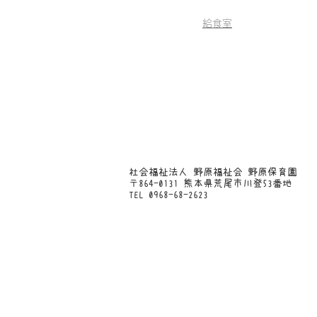
給食室
​社会福祉法人 野原福祉会 野原保育園
〒864-0131 熊本県荒尾市川登53番地
TEL 0968-68-2623