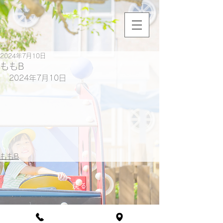
2024年7月10日
ももB
2024年7月10日
ももB
戻る
​社会福祉法人 野原福祉会 野原保育園
〒864-0131 熊本県荒尾市川登53番地