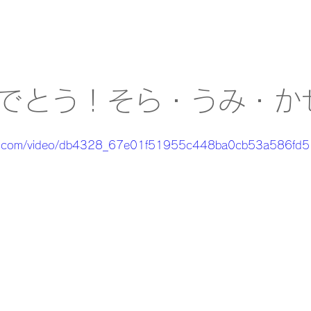
でとう！そら・うみ・か
tatic.com/video/db4328_67e01f51955c448ba0cb53a586fd