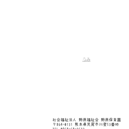
うみ
​社会福祉法人 野原福祉会 野原保育園
〒864-0131 熊本県荒尾市川登53番地