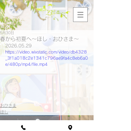
5月30日
春から初夏へ〜ほし・おひさま〜
2026.05.29
https://video.wixstatic.com/video/db4328
_3f1a018c2e1341c796ae9fa4c8eb6a0
e/480p/mp4/file.mp4
おひさま
ほし
戻る